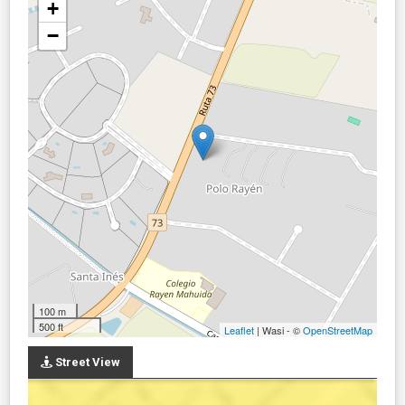
+
−
100 m
500 ft
Leaflet
| Wasi - ©
OpenStreetMap
Street View