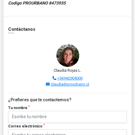
Codigo PROURBANO 8473935
Contáctanos
Claudia Rojas L.
+56942004000
claudia@prourbano.cl
¿Prefieres que te contactemos?
*
Tu nombre
*
Correo electrónico