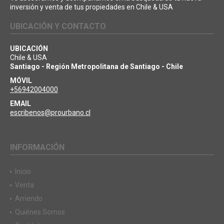
inversión y venta de tus propiedades en Chile & USA
UBICACIÓN Y CONTACTO
UBICACIÓN
Chile & USA
Santiago - Región Metropolitana de Santiago - Chile
MÓVIL
+56942004000
EMAIL
escribenos@prourbano.cl
INFORMACIÓN
Inicio
Venta
Arriendo
Quiénes Somos