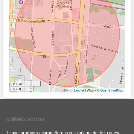
200 m
500 ft
Leaflet
| Wasi - ©
OpenStreetMap
QUIÉNES SOMOS
Te asesoramos y acompañamos en la búsqueda de tu nueva