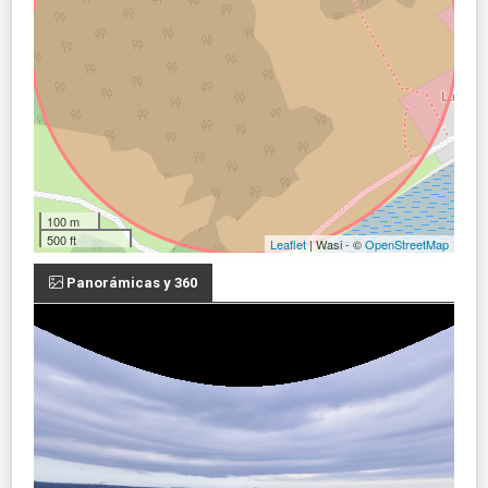
100 m
500 ft
Leaflet
| Wasi - ©
OpenStreetMap
Panorámicas y 360