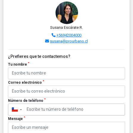
Susana Escárate R.
+56942004000
susana@prourbano.cl
¿Prefieres que te contactemos?
*
Tu nombre
*
Correo electrónico
*
Número de teléfono
▼
*
Mensaje