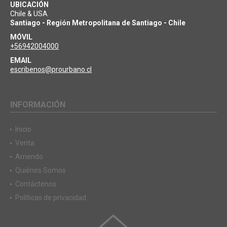
UBICACIÓN
Chile & USA
Santiago - Región Metropolitana de Santiago - Chile
MÓVIL
+56942004000
EMAIL
escribenos@prourbano.cl
INFORMACIÓN
Inicio
Venta
Arriendo
Quiénes Somos
Contáctenos
Políticas de privacidad