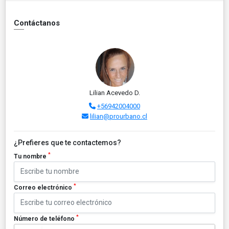
Contáctanos
Lilian Acevedo D.
+56942004000
lilian@prourbano.cl
¿Prefieres que te contactemos?
*
Tu nombre
*
Correo electrónico
*
Número de teléfono