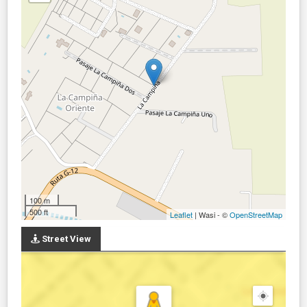
100 m
500 ft
Leaflet
| Wasi - ©
OpenStreetMap
Street View