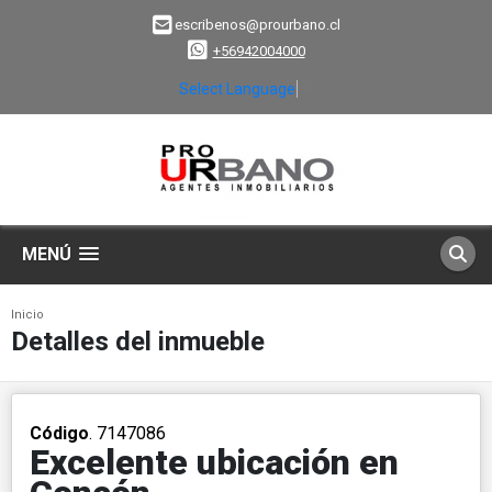
escribenos@prourbano.cl
+56942004000
Select Language
▼
MENÚ
Inicio
Detalles del inmueble
Código
. 7147086
Excelente ubicación en