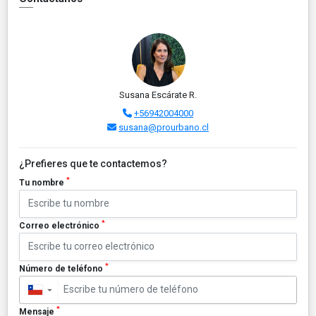
Susana Escárate R.
+56942004000
susana@prourbano.cl
¿Prefieres que te contactemos?
*
Tu nombre
*
Correo electrónico
*
Número de teléfono
▼
*
Mensaje