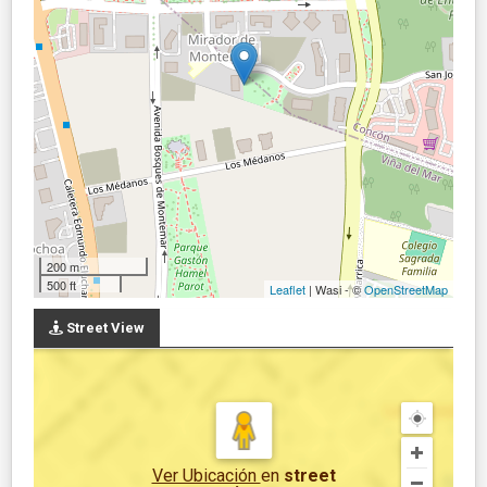
200 m
500 ft
Leaflet
| Wasi - ©
OpenStreetMap
Street View
Ver Ubicación
en
street