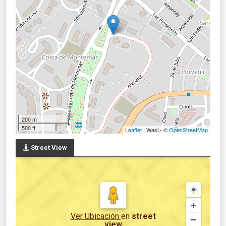
200 m
500 ft
Leaflet
| Wasi - ©
OpenStreetMap
Street View
Ver Ubicación
en
street
view