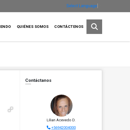
Select Language
▼
IENDO
QUIÉNES SOMOS
CONTÁCTENOS
Contáctanos
Lilian Acevedo D.
+56942004000