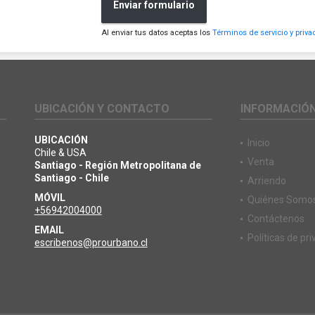
Enviar formulario
Al enviar tus datos aceptas los
Términos de servicio y priva
UBICACIÓN Y CONTACTO
INFORMACIÓ
UBICACIÓN
Inicio
Chile & USA
Venta
Santiago - Región Metropolitana de
Santiago - Chile
Arriendo
MÓVIL
Quiénes Somo
+56942004000
Contáctenos
EMAIL
Políticas de pr
escribenos@prourbano.cl