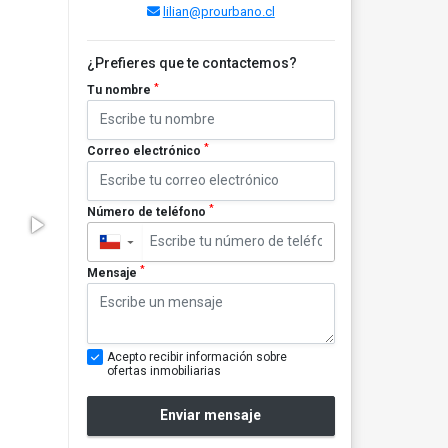
lilian@prourbano.cl
¿Prefieres que te contactemos?
*
Tu nombre
*
Correo electrónico
*
Número de teléfono
▼
*
Mensaje
Acepto recibir información sobre
ofertas inmobiliarias
Enviar mensaje