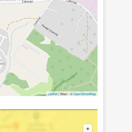
Leaflet
| Wasi - ©
OpenStreetMap