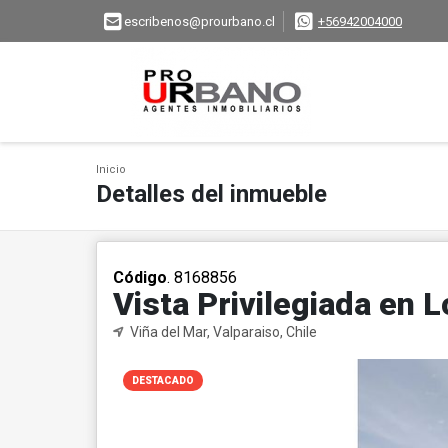
escribenos@prourbano.cl
+56942004000
Inicio
Detalles del inmueble
Código
. 8168856
Vista Privilegiada en 
Viña del Mar, Valparaiso, Chile
DESTACADO