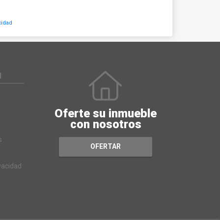
cidad
N
Oferte su inmueble
con nosotros
s
OFERTAR
ivacidad