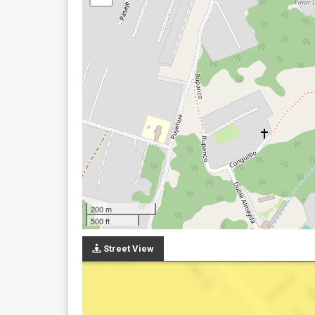
200 m
500 ft
Street View