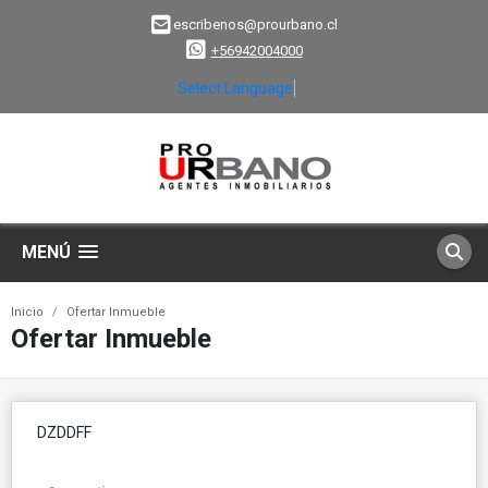
escribenos@prourbano.cl
+56942004000
Select Language
▼
MENÚ
Inicio
Ofertar Inmueble
Ofertar Inmueble
DZDDFF