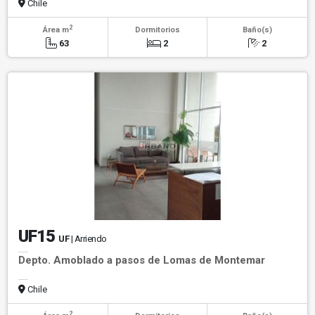
Chile
2
Área m
Dormitorios
Baño(s)
63
2
2
UF15
UF
| Arriendo
Depto. Amoblado a pasos de Lomas de Montemar
Chile
2