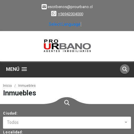
escribenos@prourbano.cl
+56942004000
Select Language
▼
MENÚ
Inicio
Inmuebles
Inmuebles
Ciudad:
Todos
Localidad: