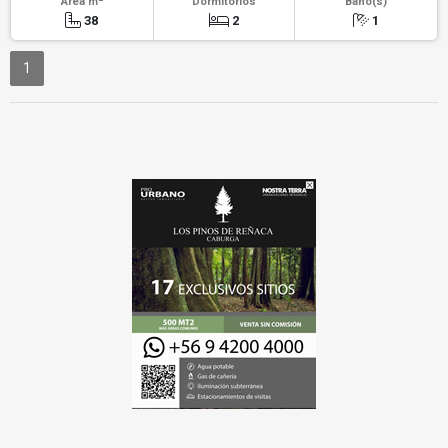
Área m
Dormitorios
Baño(s)
38
2
1
1