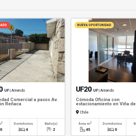
CADO
NUEVA OPORTUNIDAD
0
UF20
UF
| Arriendo
UF
| Arriendo
edad Comercial a pasos Av.
Cómoda Oficina con
ón Reñaca
estacionamiento en Viña de
Chile
2
2
m
Dormitorios
Baño(s)
Área m
Dormitorios
B
20
4
2
45
0