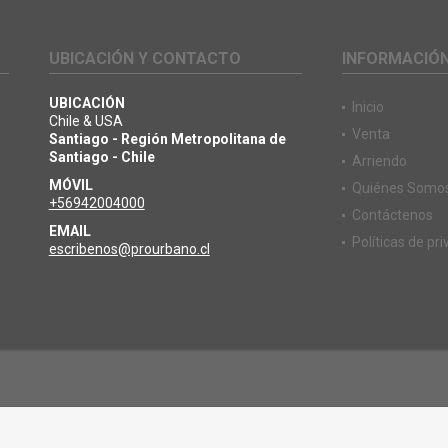
UBICACIÓN Y CONTACTO
INFORMACIÓ
UBICACIÓN
Inicio
Chile & USA
Venta
Santiago - Región Metropolitana de
Santiago - Chile
Arriendo
MÓVIL
Quiénes Somo
+56942004000
Contáctenos
EMAIL
Políticas de pr
escribenos@prourbano.cl