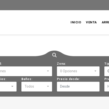
INICIO
VENTA
ARR
d:
Zona:
Ti
ones
0 Opciones
ios:
Baños:
Precio desde:
Pr
Todos