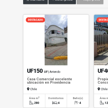
DESTACADO
DESTA
UF150
UF4
UF
| Arriendo
Casa Comercial excelente
Propi
ubicación en Providencia
Conc
Chile
Chile
2
Área m
Dormitorios
Baño(s)
Área 
280
4
4
1