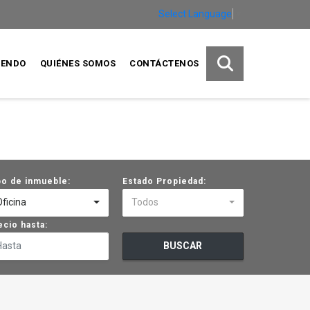
Select Language
▼
IENDO
QUIÉNES SOMOS
CONTÁCTENOS
po de inmueble:
Estado Propiedad:
Oficina
Todos
ecio hasta:
BUSCAR