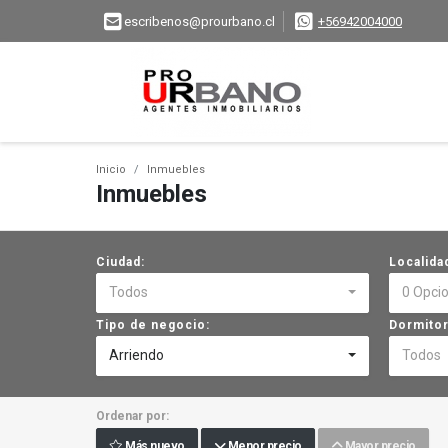
escribenos@prourbano.cl
+56942004000
Inicio
Inmuebles
Inmuebles
Ciudad:
Localida
Todos
0 Opci
Tipo de negocio:
Dormitor
Arriendo
Todos
Ordenar por:
Más nuevo
Menor precio
Mayor precio