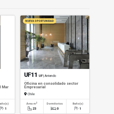
NUEVA OPORTUNIDAD
UF11
UF
| Arriendo
Oficina en consolidado sector
l Mar
Empresarial
Chile
2
año(s)
Área m
Dormitorios
Baño(s)
1
23
0
1