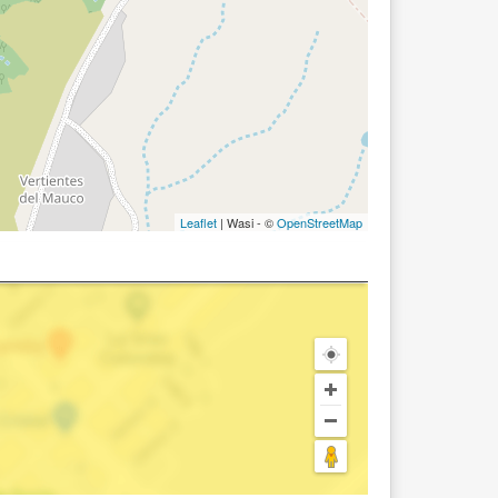
Leaflet
| Wasi - ©
OpenStreetMap