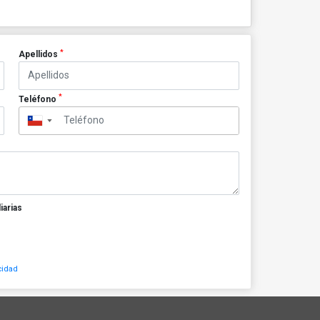
*
Apellidos
*
Teléfono
▼
iarias
cidad