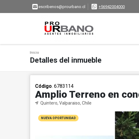
escribenos@prourbano.cl
+56942004000
Inicio
Detalles del inmueble
Código
. 6783114
Amplio Terreno en co
Quintero, Valparaiso, Chile
NUEVA OPORTUNIDAD