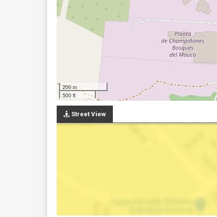
200 m
500 ft
Street View