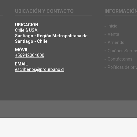
UBICACIÓN Y CONTACTO
INFORMACIÓ
UBICACIÓN
Inicio
Chile & USA
Venta
Santiago - Región Metropolitana de
Santiago - Chile
Arriendo
MÓVIL
Quiénes Somo
+56942004000
Contáctenos
EMAIL
Políticas de pr
escribenos@prourbano.cl