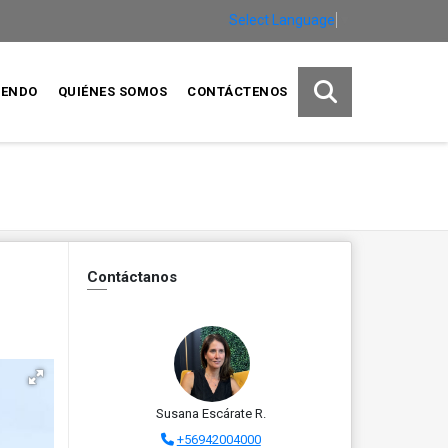
Select Language
▼
IENDO
QUIÉNES SOMOS
CONTÁCTENOS
Contáctanos
Susana Escárate R.
+56942004000