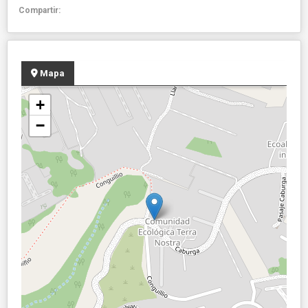
Compartir:
Mapa
+
−