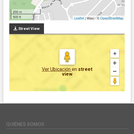
200 m
500 ft
Leaflet
| Wasi - ©
OpenStreetMap
Street View
Ver Ubicación
en
street
view
QUIÉNES SOMOS