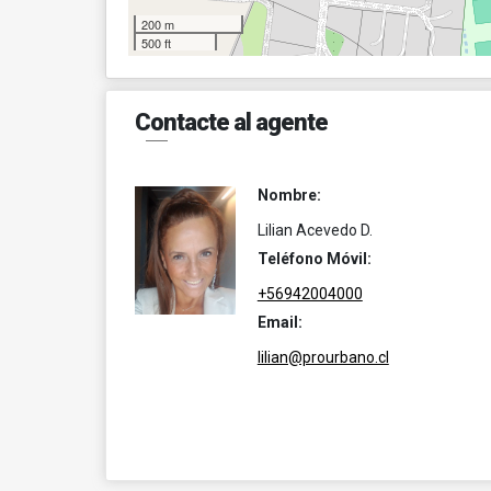
200 m
500 ft
Contacte al agente
Nombre:
Lilian Acevedo D.
Teléfono Móvil:
+56942004000
Email:
lilian@prourbano.cl