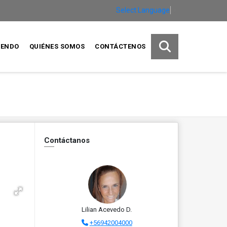
Select Language
▼
IENDO
QUIÉNES SOMOS
CONTÁCTENOS
Contáctanos
Lilian Acevedo D.
+56942004000