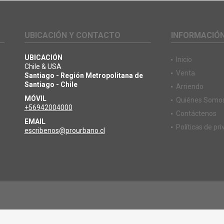
UBICACIÓN Y CONTACTO
INFORMACIÓ
UBICACIÓN
Inicio
Chile & USA
Venta
Santiago - Región Metropolitana de
Santiago - Chile
Arriendo
MÓVIL
Quiénes Somo
+56942004000
Contáctenos
EMAIL
Políticas de pr
escribenos@prourbano.cl