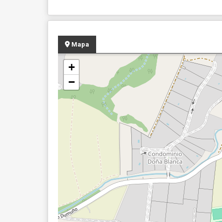
Mapa
+
−