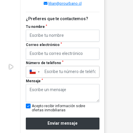
lilian@prourbano.cl
¿Prefieres que te contactemos?
*
Tu nombre
*
Correo electrónico
*
Número de teléfono
▼
*
Mensaje
Acepto recibir información sobre
ofertas inmobiliarias
Enviar mensaje