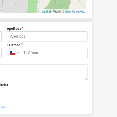
Leaflet
| Wasi - ©
OpenStreetMap
*
Apellidos
*
Teléfono
▼
iarias
cidad