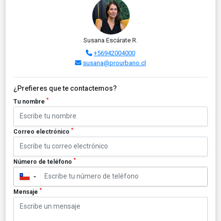
Susana Escárate R.
+56942004000
susana@prourbano.cl
¿Prefieres que te contactemos?
*
Tu nombre
*
Correo electrónico
*
Número de teléfono
▼
*
Mensaje