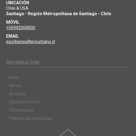
UBICACIÓN
Chile & USA
Santiago - Región Metropolitana de Santiago - Chile
MÓVIL
+56942004000
EMAIL
escribenos@prourbano.cl
INFORMACIÓN
Inicio
Venta
Arriendo
Quiénes Somos
Contáctenos
Políticas de privacidad