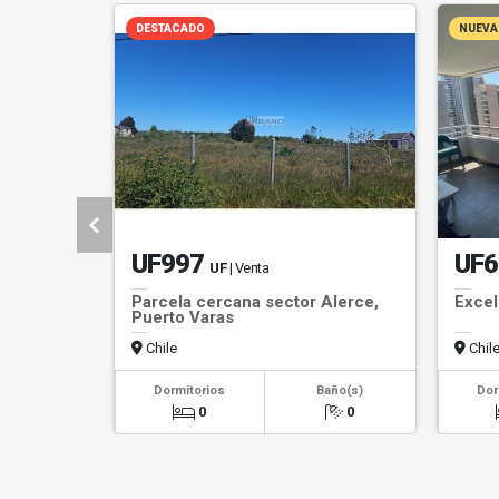
DESTACADO
NUEVA
UF997
UF6
UF
| Venta
Parcela cercana sector Alerce,
Excel
Puerto Varas
Chile
Chil
Dormitorios
Baño(s)
Dor
0
0