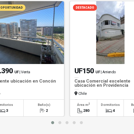
 OPORTUNIDAD
DESTACADO
.390
UF150
UF
| Venta
UF
| Arriendo
ente ubicación en Concón
Casa Comercial excelente
ubicación en Providencia
e
Chile
2
mitorios
Baño(s)
Área m
Dormitorios
B
3
2
280
4