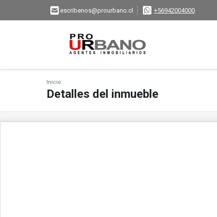
escribenos@prourbano.cl
+56942004000
Inicio
Detalles del inmueble