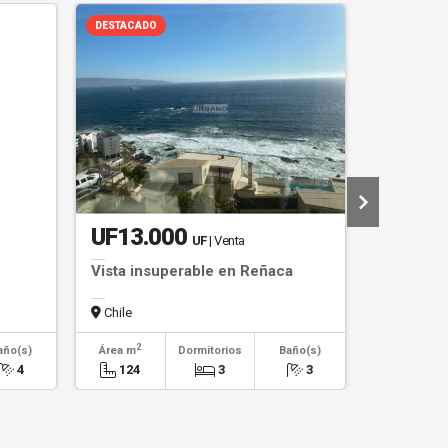
DESTACADO
NUEVA OPO
UF13.000
UF11
UF
| Venta
U
Vista insuperable en Reñaca
Oficina e
Empresar
Chile
Chile
2
2
año(s)
Área m
Dormitorios
Baño(s)
Área m
4
124
3
3
23