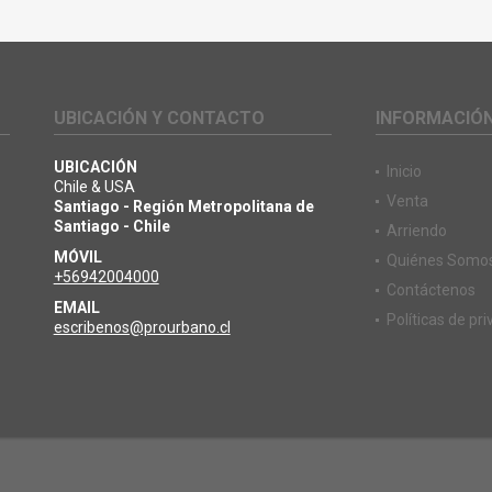
UBICACIÓN Y CONTACTO
INFORMACIÓ
UBICACIÓN
Inicio
Chile & USA
Venta
Santiago - Región Metropolitana de
Santiago - Chile
Arriendo
MÓVIL
Quiénes Somo
+56942004000
Contáctenos
EMAIL
Políticas de pr
escribenos@prourbano.cl