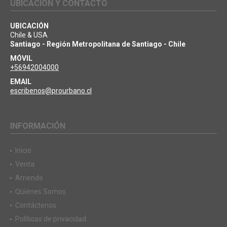
UBICACIÓN Y CONTACTO
UBICACIÓN
Chile & USA
Santiago - Región Metropolitana de Santiago - Chile
MÓVIL
+56942004000
EMAIL
escribenos@prourbano.cl
INFORMACIÓN
Inicio
Venta
Arriendo
Quiénes Somos
Contáctenos
Políticas de privacidad